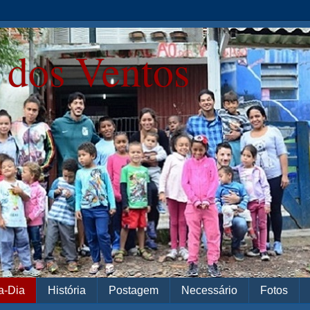
 dos Ventos
a-Dia
História
Postagem
Necessário
Fotos